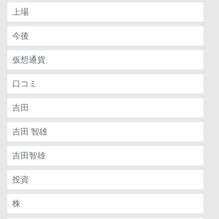
上場
今後
仮想通貨
口コミ
吉田
吉田 智雄
吉田智雄
投資
株