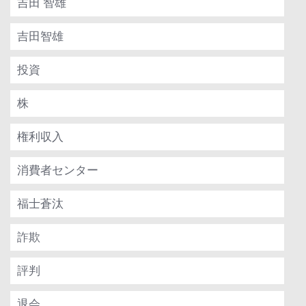
吉田 智雄
吉田智雄
投資
株
権利収入
消費者センター
福士蒼汰
詐欺
評判
退会