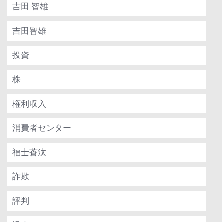
吉田 智雄
吉田智雄
投資
株
権利収入
消費者センター
福士蒼汰
詐欺
評判