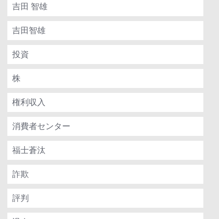
吉田 智雄
吉田智雄
投資
株
権利収入
消費者センター
福士蒼汰
詐欺
評判