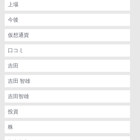
上場
今後
仮想通貨
口コミ
吉田
吉田 智雄
吉田智雄
投資
株