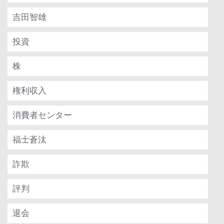
吉田智雄
投資
株
権利収入
消費者センター
福士蒼汰
詐欺
評判
退会