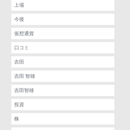
上場
今後
仮想通貨
口コミ
吉田
吉田 智雄
吉田智雄
投資
株