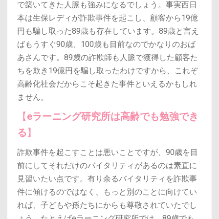
で築いてきた人脈も強みになるでしょう。
事実西日
本は生保レディが詐欺事件を起こし、顧客から19億
円も騙し取った89歳も存在しています。
89歳と言え
ばもうすぐ90歳、100歳も目前なのでかなりのおば
あさんです。
89歳の詐欺師も人脈で獲得した顧客た
ちを欺き19億円を騙し取ったわけですから、これぞ
高齢化社会だからこそ起きた事件といえるかもしれ
ません。
【
eラーニング研究所は高齢でも勉強でき
る
】
詐欺事件を起こすことは悪いことですが、90歳を目
前にしてそれだけのバイタリティがあるのは素直に
見習いたい点です。
有り余るバイタリティを詐欺事
件に傾けるのではなく、もっと別のことに向けてい
れば、子どもや孫たちにからも尊敬されていたでし
ょう。
たとえばeラーニング研究所では、89歳でも