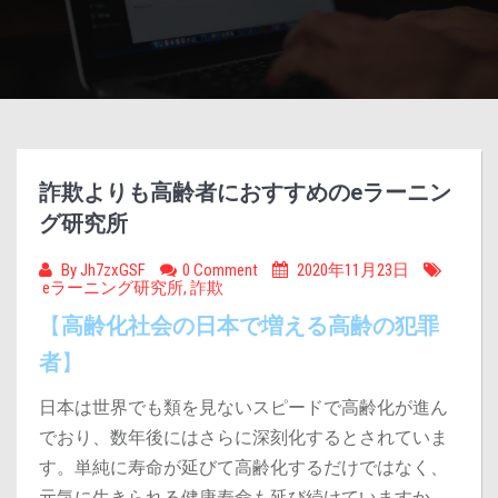
詐欺よりも高齢者におすすめのeラーニン
グ研究所
By
Jh7zxGSF
0 Comment
2020年11月23日
eラーニング研究所
,
詐欺
【
高齢化社会の日本で増える高齢の犯罪
者
】
日本は世界でも類を見ないスピードで高齢化が進ん
でおり、数年後にはさらに深刻化するとされていま
す。
単純に寿命が延びて高齢化するだけではなく、
元気に生きられる健康寿命も延び続けていますか